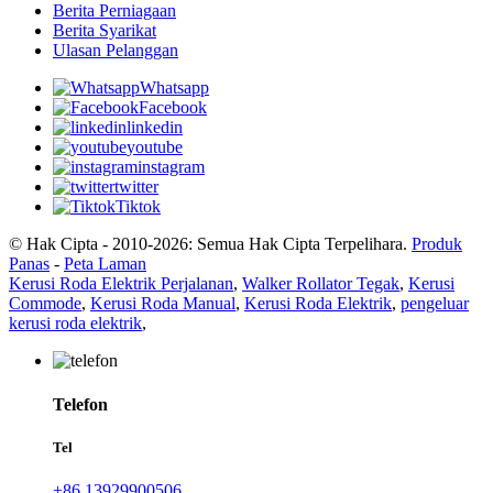
Berita Perniagaan
Berita Syarikat
Ulasan Pelanggan
Whatsapp
Facebook
linkedin
youtube
instagram
twitter
Tiktok
© Hak Cipta - 2010-2026: Semua Hak Cipta Terpelihara.
Produk
Panas
-
Peta Laman
Kerusi Roda Elektrik Perjalanan
,
Walker Rollator Tegak
,
Kerusi
Commode
,
Kerusi Roda Manual
,
Kerusi Roda Elektrik
,
pengeluar
kerusi roda elektrik
,
Telefon
Tel
+86 13929900506