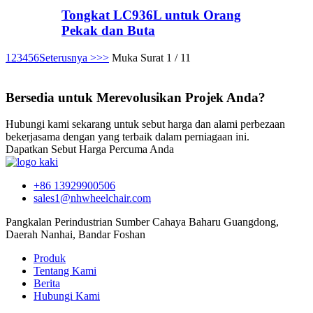
Tongkat LC936L untuk Orang
Pekak dan Buta
1
2
3
4
5
6
Seterusnya >
>>
Muka Surat 1 / 11
Bersedia untuk Merevolusikan Projek Anda?
Hubungi kami sekarang untuk sebut harga dan alami perbezaan
bekerjasama dengan yang terbaik dalam perniagaan ini.
Dapatkan Sebut Harga Percuma Anda
+86 13929900506
sales1@nhwheelchair.com
Pangkalan Perindustrian Sumber Cahaya Baharu Guangdong,
Daerah Nanhai, Bandar Foshan
Produk
Tentang Kami
Berita
Hubungi Kami