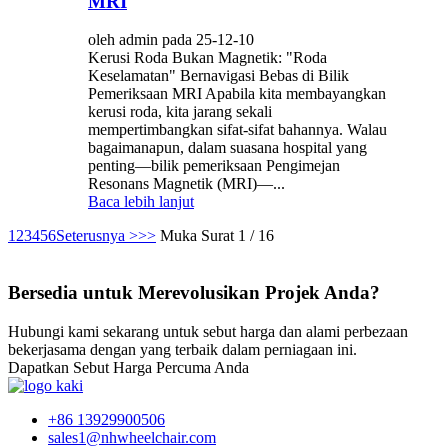
MRI
oleh admin pada 25-12-10
Kerusi Roda Bukan Magnetik: "Roda
Keselamatan" Bernavigasi Bebas di Bilik
Pemeriksaan MRI Apabila kita membayangkan
kerusi roda, kita jarang sekali
mempertimbangkan sifat-sifat bahannya. Walau
bagaimanapun, dalam suasana hospital yang
penting—bilik pemeriksaan Pengimejan
Resonans Magnetik (MRI)—...
Baca lebih lanjut
1
2
3
4
5
6
Seterusnya >
>>
Muka Surat 1 / 16
Bersedia untuk Merevolusikan Projek Anda?
Hubungi kami sekarang untuk sebut harga dan alami perbezaan
bekerjasama dengan yang terbaik dalam perniagaan ini.
Dapatkan Sebut Harga Percuma Anda
+86 13929900506
sales1@nhwheelchair.com