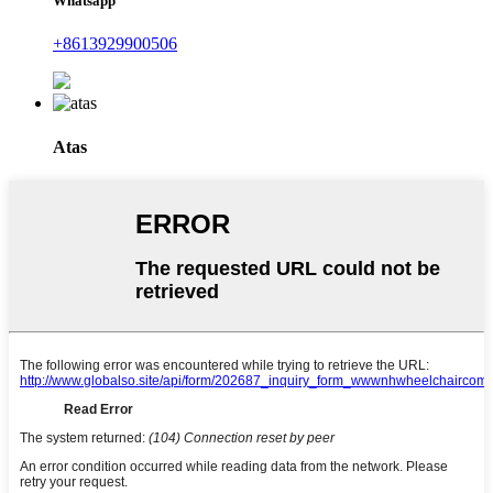
Whatsapp
+8613929900506
Atas