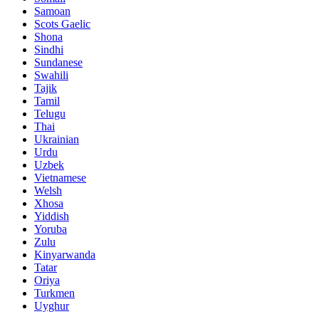
Samoan
Scots Gaelic
Shona
Sindhi
Sundanese
Swahili
Tajik
Tamil
Telugu
Thai
Ukrainian
Urdu
Uzbek
Vietnamese
Welsh
Xhosa
Yiddish
Yoruba
Zulu
Kinyarwanda
Tatar
Oriya
Turkmen
Uyghur