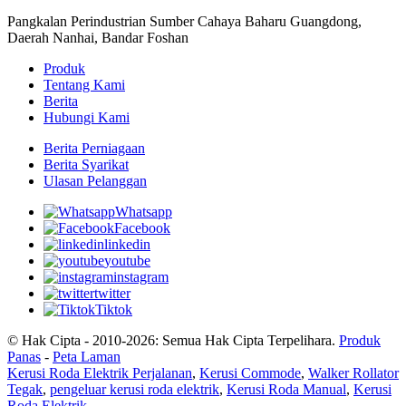
Pangkalan Perindustrian Sumber Cahaya Baharu Guangdong,
Daerah Nanhai, Bandar Foshan
Produk
Tentang Kami
Berita
Hubungi Kami
Berita Perniagaan
Berita Syarikat
Ulasan Pelanggan
Whatsapp
Facebook
linkedin
youtube
instagram
twitter
Tiktok
© Hak Cipta - 2010-2026: Semua Hak Cipta Terpelihara.
Produk
Panas
-
Peta Laman
Kerusi Roda Elektrik Perjalanan
,
Kerusi Commode
,
Walker Rollator
Tegak
,
pengeluar kerusi roda elektrik
,
Kerusi Roda Manual
,
Kerusi
Roda Elektrik
,