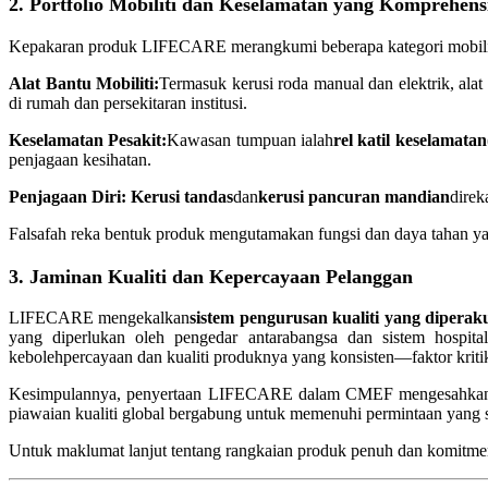
2. Portfolio Mobiliti dan Keselamatan yang Komprehens
Kepakaran produk LIFECARE merangkumi beberapa kategori mobiliti
Alat Bantu Mobiliti:
Termasuk kerusi roda manual dan elektrik, al
di rumah dan persekitaran institusi.
Keselamatan Pesakit:
Kawasan tumpuan ialah
rel katil keselamatan
penjagaan kesihatan.
Penjagaan Diri:
Kerusi tandas
dan
kerusi pancuran mandian
direk
Falsafah reka bentuk produk mengutamakan fungsi dan daya tahan ya
3. Jaminan Kualiti dan Kepercayaan Pelanggan
LIFECARE mengekalkan
sistem pengurusan kualiti yang diperak
yang diperlukan oleh pengedar antarabangsa dan sistem hospita
kebolehpercayaan dan kualiti produknya yang konsisten—faktor kriti
Kesimpulannya, penyertaan LIFECARE dalam CMEF mengesahkan sem
piawaian kualiti global bergabung untuk memenuhi permintaan yang se
Untuk maklumat lanjut tentang rangkaian produk penuh dan komitmen s