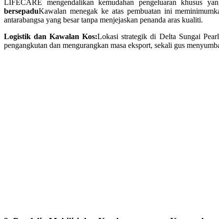
LIFECARE mengendalikan kemudahan pengeluaran khusus yang
bersepadu
Kawalan menegak ke atas pembuatan ini meminimumkan 
antarabangsa yang besar tanpa menjejaskan penanda aras kualiti.
Logistik dan Kawalan Kos:
Lokasi strategik di Delta Sungai Pea
pengangkutan dan mengurangkan masa eksport, sekali gus menyumban