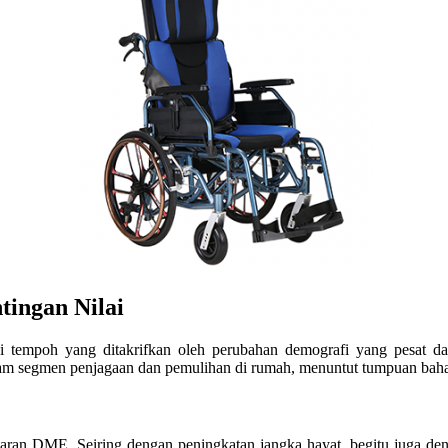
tingan Nilai
gi tempoh yang ditakrifkan oleh perubahan demografi yang pesat da
am segmen penjagaan dan pemulihan di rumah, menuntut tumpuan bahar
saran DME. Seiring dengan peningkatan jangka hayat, begitu juga de