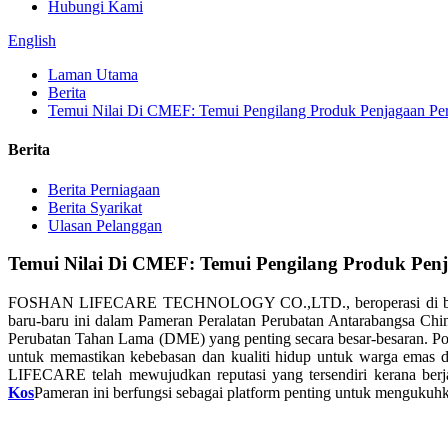
Hubungi Kami
English
Laman Utama
Berita
Temui Nilai Di CMEF: Temui Pengilang Produk Penjagaan Pe
Berita
Berita Perniagaan
Berita Syarikat
Ulasan Pelanggan
Temui Nilai Di CMEF: Temui Pengilang Produk Pen
FOSHAN LIFECARE TECHNOLOGY CO.,LTD., beroperasi di b
baru-baru ini dalam Pameran Peralatan Perubatan Antarabangsa C
Perubatan Tahan Lama (DME) yang penting secara besar-besaran. Port
untuk memastikan kebebasan dan kualiti hidup untuk warga emas 
LIFECARE telah mewujudkan reputasi yang tersendiri kerana berj
Kos
Pameran ini berfungsi sebagai platform penting untuk mengukuhk