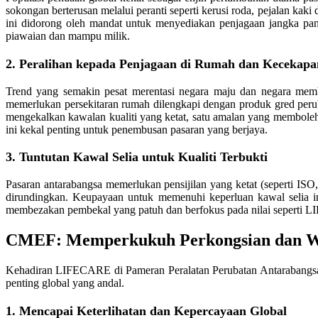
sokongan berterusan melalui peranti seperti kerusi roda, pejalan kak
ini didorong oleh mandat untuk menyediakan penjagaan jangka pa
piawaian dan mampu milik.
2. Peralihan kepada Penjagaan di Rumah dan Kecekapa
Trend yang semakin pesat merentasi negara maju dan negara memb
memerlukan persekitaran rumah dilengkapi dengan produk gred peru
mengekalkan kawalan kualiti yang ketat, satu amalan yang memboleh
ini kekal penting untuk penembusan pasaran yang berjaya.
3. Tuntutan Kawal Selia untuk Kualiti Terbukti
Pasaran antarabangsa memerlukan pensijilan yang ketat (seperti I
dirundingkan. Keupayaan untuk memenuhi keperluan kawal selia ini 
membezakan pembekal yang patuh dan berfokus pada nilai seperti L
CMEF: Memperkukuh Perkongsian dan W
Kehadiran LIFECARE di Pameran Peralatan Perubatan Antarabangsa C
penting global yang andal.
1. Mencapai Keterlihatan dan Kepercayaan Global