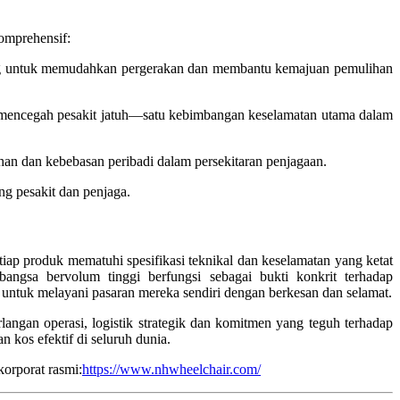
omprehensif:
enting untuk memudahkan pergerakan dan membantu kemajuan pemulihan
tuk mencegah pesakit jatuh—satu kebimbangan keselamatan utama dalam
an dan kebebasan peribadi dalam persekitaran penjagaan.
g pesakit dan penjaga.
iap produk mematuhi spesifikasi teknikal dan keselamatan yang ketat
angsa bervolum tinggi berfungsi sebagai bukti konkrit terhadap
 untuk melayani pasaran mereka sendiri dengan berkesan dan selamat.
n operasi, logistik strategik dan komitmen yang teguh terhadap
 kos efektif di seluruh dunia.
korporat rasmi:
https://www.nhwheelchair.com/