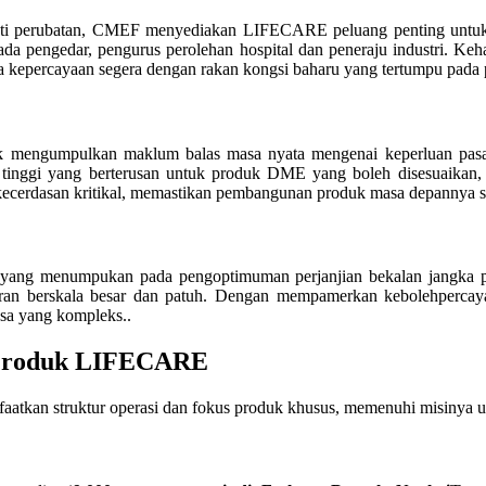
eranti perubatan, CMEF menyediakan LIFECARE peluang penting unt
ada pengedar, pengurus perolehan hospital dan peneraju industri. Ke
na kepercayaan segera dengan rakan kongsi baharu yang tertumpu pada
ntuk mengumpulkan maklum balas masa nyata mengenai keperluan pasar
 tinggi yang berterusan untuk produk DME yang boleh disesuaikan,
erdasan kritikal, memastikan pembangunan produk masa depannya seja
i yang menumpukan pada pengoptimuman perjanjian bekalan jangka p
an berskala besar dan patuh. Dengan mempamerkan kebolehpercay
sa yang kompleks.
.
i Produk LIFECARE
atkan struktur operasi dan fokus produk khusus, memenuhi misinya