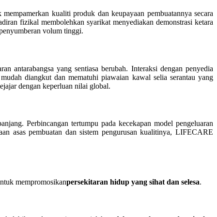
uk mempamerkan kualiti produk dan keupayaan pembuatannya secara
hadiran fizikal membolehkan syarikat menyediakan demonstrasi ketara
 penyumberan volum tinggi.
an antarabangsa yang sentiasa berubah. Interaksi dengan penyedia
 mudah diangkut dan mematuhi piawaian kawal selia serantau yang
jar dengan keperluan nilai global.
anjang. Perbincangan tertumpu pada kecekapan model pengeluaran
aan asas pembuatan dan sistem pengurusan kualitinya, LIFECARE
 untuk mempromosikan
persekitaran hidup yang sihat dan selesa
.