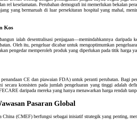
i dan rel keselamatan. Perubahan demografi ini memerlukan bekalan per
njang yang bermaruah di luar persekitaran hospital yang mahal, me
n Kos
angun ialah desentralisasi penjagaan—memindahkannya daripada ke
batan. Oleh itu, pengeluar dicabar untuk mengoptimumkan pengeluara
kan pengedar memperoleh produk yang diperlukan pada titik harga yan
SO, penandaan CE dan piawaian FDA) untuk peranti perubatan. Bagi pe
secara konsisten pada jumlah pengeluaran yang tinggi adalah definis
IFECARE daripada mereka yang hanya menawarkan harga rendah tanpa 
awasan Pasaran Global
hina (CMEF) berfungsi sebagai inisiatif strategik yang penting, me