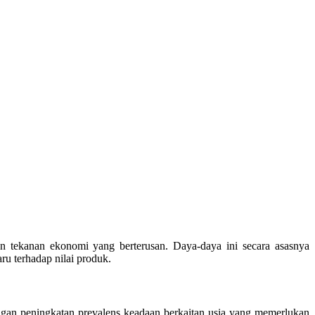
n tekanan ekonomi yang berterusan. Daya-daya ini secara asasnya
u terhadap nilai produk.
ngan peningkatan prevalens keadaan berkaitan usia yang memerlukan