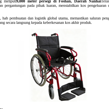
 meliputi
9,000 meter persegi di Foshan, Daerah Nanhai
Tera
pergantungan pada pihak luaran, menstabilkan kos pengeluaran d
rl, hab pembuatan dan logistik global utama, memastikan saluran p
g secara langsung kepada keberkesanan kos akhir produk.