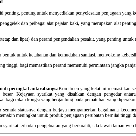
if
 penting, penting untuk menyediakan penyelesaian penjagaan yang k
at penggelek dan pelbagai alat pejalan kaki, yang merupakan alat p
(tetap dan lipat) dan peranti pengendalian pesakit, yang penting un
a bentuk untuk ketahanan dan kemudahan sanitasi, menyokong kebersih
ng tinggi, bagi memastikan peranti memenuhi permintaan jangka panjan
ui di peringkat antarabangsa
Komitmen yang ketat ini memastikan set
l besar. Kejayaan syarikat yang disahkan dengan pengedar antarab
kal bagi rakan kongsi yang bergantung pada pematuhan yang diperakui
ula statusnya dengan berjaya mempamerkan bagaimana kecemerlanga
makin meningkat untuk produk penjagaan perubatan bernilai tinggi dan
yarikat terhadap pengeluaran yang berkualiti, sila lawati laman web 